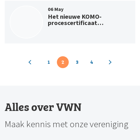
06 May
Het nieuwe KOMO-
procescertificaat…
Next
1
2
3
4
Previous
Alles over VWN
Maak kennis met onze vereniging